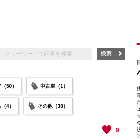
（50）
中古車（1）
電
（4）
その他（38）
販
サ
9
販
1