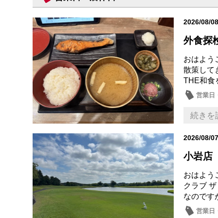
2026/08/0
外食探
おはよう
散策して
THE和食
営業日
続きを
2026/08/0
小岩店
おはよう
クラブ 
なのです
営業日