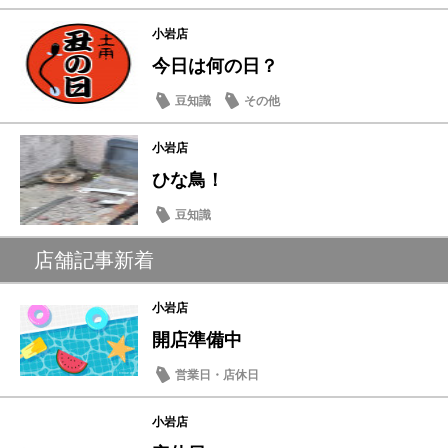
小岩店
今日は何の日？
豆知識
その他
小岩店
ひな鳥！
豆知識
店舗記事新着
小岩店
開店準備中
営業日・店休日
小岩店