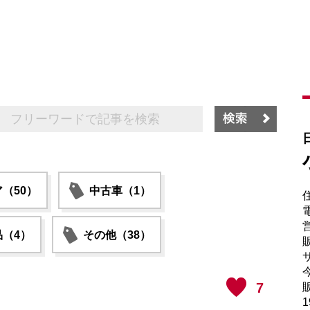
（50）
中古車（1）
電
（4）
その他（38）
販
サ
7
販
1