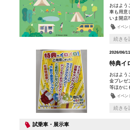
おはよう
車も用意
いま開店
イベン
続きを
2026/06/1
特典イ
おはよう
金プレゼ
等ほかに
イベン
成約特
続きを
試乗車・展示車