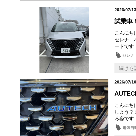
2026/07/1
試乗車
こんにち
セレナ 
ードです
セレナ
続きを
2026/07/1
AUTE
こんにち
しょう？
ろ姿です
電気自動