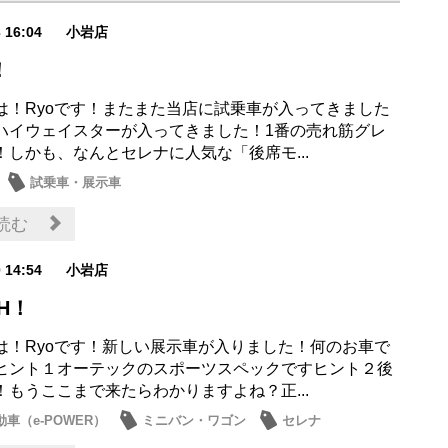
3 16:04
小岩店
！
は！Ryoです！またまた当店に試乗車が入ってきました
ハイウェイスターが入ってきました！1番の売れ筋グレ
！しかも、なんとセレナに人気な「後席モ...
試乗車・展示車
読む
0 14:54
小岩店
CH！
は！Ryoです！新しい展示車が入りました！何のお車で
ヒント１オーテックのスポーツスペックですヒント２後
！もうここまで来たらわかりますよね？正...
車（e-POWER）
ミニバン・ワゴン
セレナ