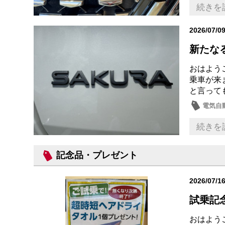
試乗車
続きを
2026/07/0
新たな
おはよう
乗車が来
と言って
電気自
サクラ
続きを
記念品・プレゼント
2026/07/1
試乗記
おはよう