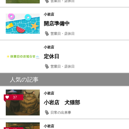
営業日・店休日
小岩店
開店準備中
営業日・店休日
小岩店
定休日
営業日・店休日
人気の記事
小岩店
37
小岩店 犬猫部
日常の出来事
小岩店