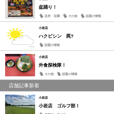
盆踊り！
近所・近隣
その他
話題の情報
小岩店
ハクビシン 罠?
話題の情報
小岩店
外食探検隊！
その他
話題の情報
店舗記事新着
小岩店
小岩店 ゴルフ部！