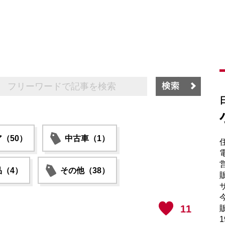
（50）
中古車（1）
電
（4）
その他（38）
販
サ
11
販
1