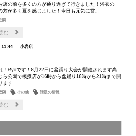
お店の前を多くの方が通り過ぎて行きました！浴衣の
の方が多く夏を感じました！今日も元気に営...
近隣
読む
4 11:44
小岩店
！
は！Ryoです！8月22日に盆踊り大会が開催されます高
じら公園で模擬店が16時から盆踊り18時から21時まで開
ります
近隣
その他
話題の情報
読む