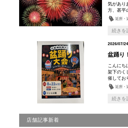
気があり
方、甚平
近所・
続きを
2026/07/2
盆踊り
こんにち
架下のく
催してお
近所・
続きを
店舗記事新着