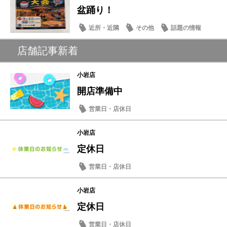
盆踊り！
近所・近隣
その他
話題の情報
店舗記事新着
小岩店
開店準備中
営業日・店休日
小岩店
定休日
営業日・店休日
小岩店
定休日
営業日・店休日