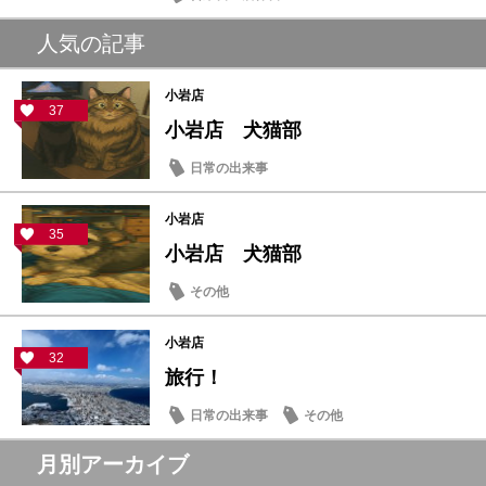
人気の記事
小岩店
37
小岩店 犬猫部
日常の出来事
小岩店
35
小岩店 犬猫部
その他
小岩店
32
旅行！
日常の出来事
その他
月別アーカイブ