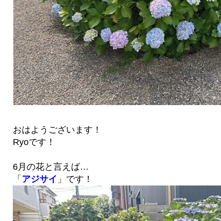
おはようございます！
Ryoです！
6月の花と言えば…
「
アジサイ
」です！