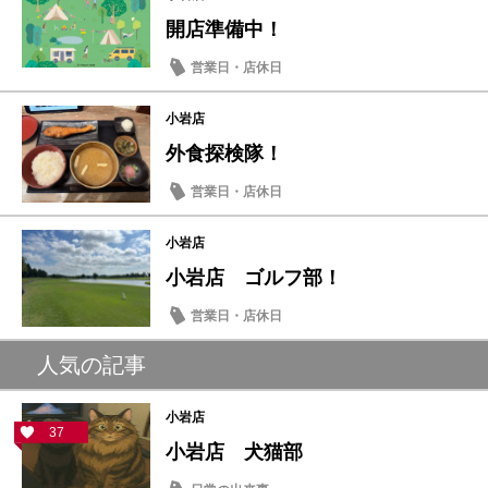
開店準備中！
営業日・店休日
小岩店
外食探検隊！
営業日・店休日
小岩店
小岩店 ゴルフ部！
営業日・店休日
人気の記事
小岩店
37
小岩店 犬猫部