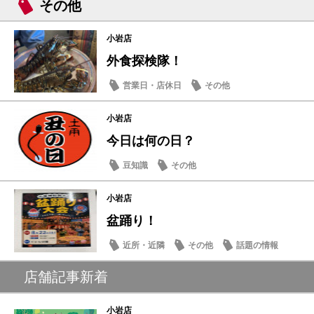
その他
小岩店
外食探検隊！
営業日・店休日
その他
小岩店
今日は何の日？
豆知識
その他
小岩店
盆踊り！
近所・近隣
その他
話題の情報
店舗記事新着
小岩店