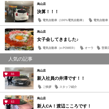
烏山店
決算！！！
電気自動車（100%電気自動車）
電気自動車（
オーラ
キックス
烏山店
女子会してきました♪
電気自動車（e-POWER）
オーラ
営業
日常の出来事
人気の記事
烏山店
66
新入社員の井澤です！！
ご挨拶
スタッフ紹介
烏山店
63
新人CA！渡辺こころです！