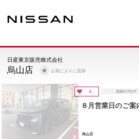
日産東京販売株式会社
烏山店
お気に入りに追加
4
注目のブログ
８月営業日のご案内🗓️
烏山店