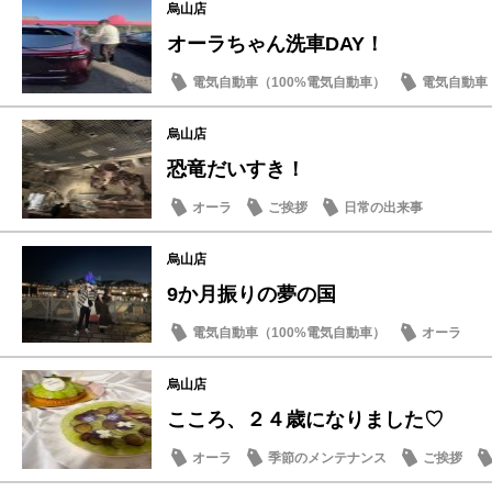
烏山店
オーラちゃん洗車DAY！
電気自動車（100%電気自動車）
電気自動車（
オーラ
新車
烏山店
恐竜だいすき！
オーラ
ご挨拶
日常の出来事
烏山店
9か月振りの夢の国
電気自動車（100%電気自動車）
オーラ
烏山店
こころ、２４歳になりました♡
オーラ
季節のメンテナンス
ご挨拶