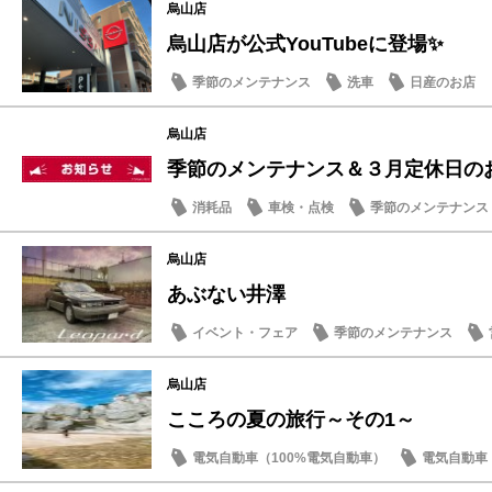
烏山店
烏山店が公式YouTubeに登場✨
季節のメンテナンス
洗車
日産のお店
烏山店
季節のメンテナンス＆３月定休日の
消耗品
車検・点検
季節のメンテナンス
烏山店
あぶない井澤
イベント・フェア
季節のメンテナンス
旧車
烏山店
こころの夏の旅行～その1～
電気自動車（100%電気自動車）
電気自動車（
季節のメンテナンス
日産のお店
日常の