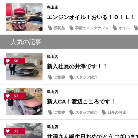
季節のメンテナンス
保険
営業日・店休
烏山店
エンジンオイル！おいる！ＯＩＬ！
消耗品
季節のメンテナンス
オイル
人気の記事
烏山店
66
新入社員の井澤です！！
ご挨拶
スタッフ紹介
烏山店
63
新人CA！渡辺こころです！
ご挨拶
スタッフ紹介
日産のお店
烏山店
33
井澤さん誕生日おめでとうございま