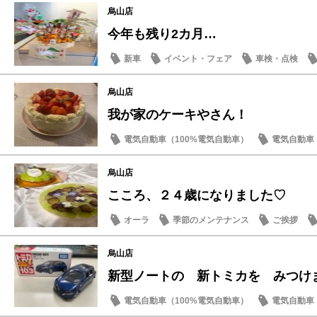
烏山店
今年も残り2カ月…
新車
イベント・フェア
車検・点検
おもてなし
烏山店
我が家のケーキやさん！
電気自動車（100%電気自動車）
電気自動車（
季節のメンテナンス
ご挨拶
日産のお店
烏山店
こころ、２４歳になりました♡
オーラ
季節のメンテナンス
ご挨拶
烏山店
新型ノートの 新トミカを みつけ
電気自動車（100%電気自動車）
電気自動車（