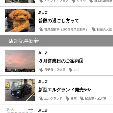
イベント・フェア
タイヤ
日常の出来事
烏山店
普段の過ごし方って
電気自動車（100%電気自動車）
日産のお店
店舗記事新着
烏山店
８月営業日のご案内🗓️
営業日・店休日
JAF
烏山店
新型エルグランド発売✨✨
エルグランド
新車
試乗車・展示車
烏山店