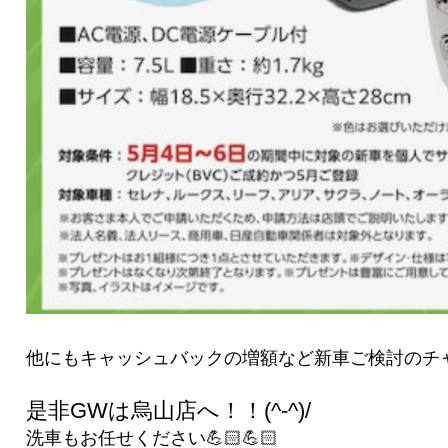
他にもキャッシュバックの増額など新車ご検討のチャ
是非GWは烏山店へ！！(^-^)/
洗車もお任せください💪🏻💪🏻