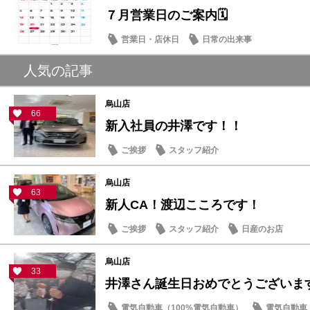
７月営業日のご案内🗓️
営業日・店休日
日常の出来事
人気の記事
烏山店
66
新入社員の井澤です！！
ご挨拶
スタッフ紹介
烏山店
63
新人CA！渡辺こころです！
ご挨拶
スタッフ紹介
日産のお店
烏山店
33
井澤さん誕生日おめでとうございま
電気自動車（100%電気自動車）
電気自動車（