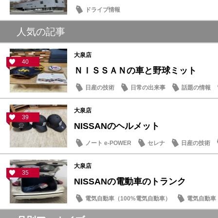
ドライブ情報
人気の記事
大泉店
40
ＮＩＳＳＡＮの車と野球ミット
日産の技術
日常の出来事
話題の情報
大泉店
39
NISSANのヘルメット
ノート e-POWER
セレナ
日産の技術
大泉店
35
NISSANの電動車のトランク
電気自動車（100%電気自動車）
電気自動車（
新車
日常の出来事