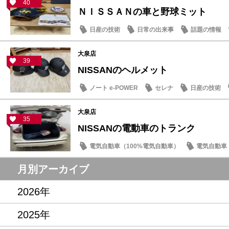
40
ＮＩＳＳＡＮの車と野球ミット
日産の技術
日常の出来事
話題の情報
大泉店
39
NISSANのヘルメット
ノート e-POWER
セレナ
日産の技術
大泉店
35
NISSANの電動車のトランク
電気自動車（100%電気自動車）
電気自動車（
新車
日常の出来事
月別アーカイブ
2026年
2025年