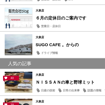
大泉店
６月の定休日のご案内です
営業日・店休日
大泉店
SUGO CAFE 。からの
ドライブ情報
人気の記事
大泉店
40
ＮＩＳＳＡＮの車と野球ミット
日産の技術
日常の出来事
話題の情報
大泉店
39