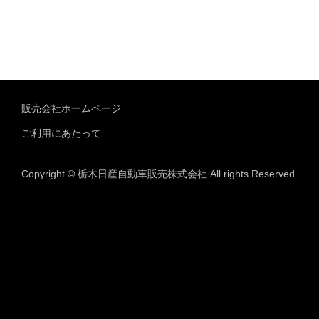
販売会社ホームページ
ご利用にあたって
Copyright © 栃木日産自動車販売株式会社 All rights Reserved.