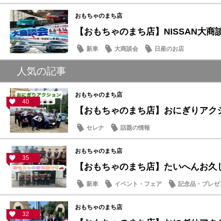
おもちゃのまち店
【おもちゃのまち店】NISSAN大商
新車
大商談会
日産のお店
人気の記事
おもちゃのまち店
40
【おもちゃのまち店】おにぎりアクシ
セレナ
話題の情報
おもちゃのまち店
35
【おもちゃのまち店】たいへんお久
新車
イベント・フェア
記念品・プレゼ
おもちゃのまち店
32