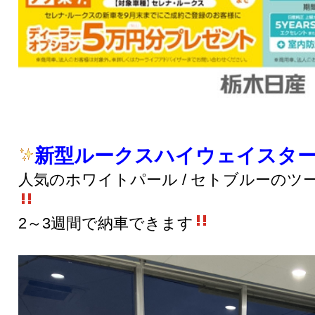
新型ルークスハイウェイスタ
人気のホワイトパール / セトブルーの
2～3週間で納車できます