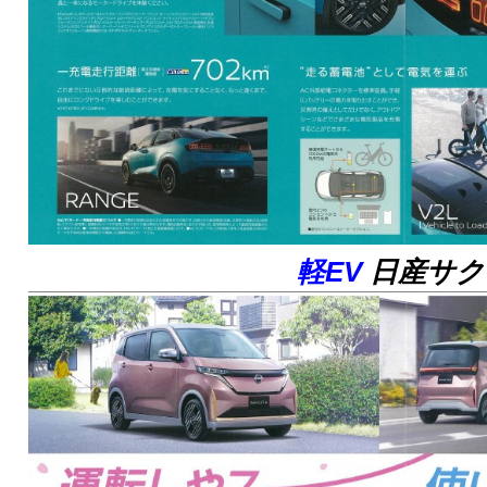
軽EV
日産サク