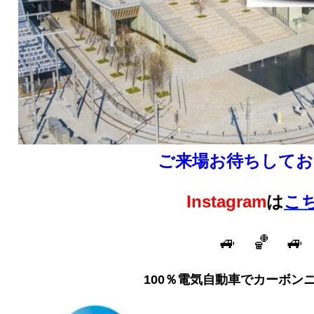
ご来場お待ちしてお
Instagram
は
こ
🚙 🏀 🚙
100％電気自動車でカーボン