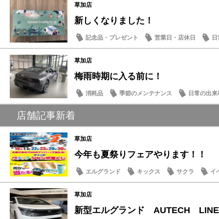
草加店
新しくなりました！
記念品・プレゼント
営業日・店休日
日
草加店
梅雨時期に入る前に！
消耗品
季節のメンテナンス
日常の出来
店舗記事新着
草加店
今年も夏祭りフェアやります！！
エルグランド
キックス
サクラ
イ
草加店
新型エルグランド AUTECH LINEの