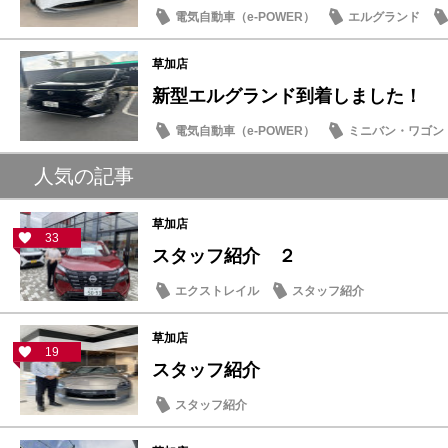
電気自動車（e-POWER）
エルグランド
草加店
新型エルグランド到着しました！
電気自動車（e-POWER）
ミニバン・ワゴン
試乗車・展示車
新型車
人気の記事
草加店
33
スタッフ紹介 ２
エクストレイル
スタッフ紹介
草加店
19
スタッフ紹介
スタッフ紹介