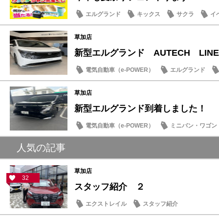
エルグランド
キックス
サクラ
イ
草加店
新型エルグランド AUTECH LINEの
電気自動車（e-POWER）
エルグランド
草加店
新型エルグランド到着しました！
電気自動車（e-POWER）
ミニバン・ワゴン
試乗車・展示車
新型車
人気の記事
草加店
32
スタッフ紹介 ２
エクストレイル
スタッフ紹介