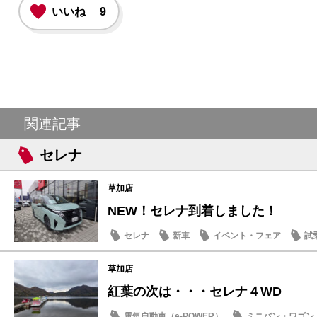
いいね
9
関連記事
セレナ
草加店
NEW！セレナ到着しました！
セレナ
新車
イベント・フェア
試
草加店
紅葉の次は・・・セレナ４WD
電気自動車（e-POWER）
ミニバン・ワゴン