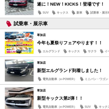
遂に！NEW！KICKS！登場です！
SUV
キックス
新車
試乗車・展示
試乗車・展示車
草加店
今年も夏祭りフェアやります！！
エルグランド
キックス
サクラ
イ
草加店
新型エルグランド到着しました！
電気自動車（e-POWER）
ミニバン・ワゴン
試乗車・展示車
新型車
草加店
新型キックス第2弾！！
電気自動車（e-POWER）
SUV
キック