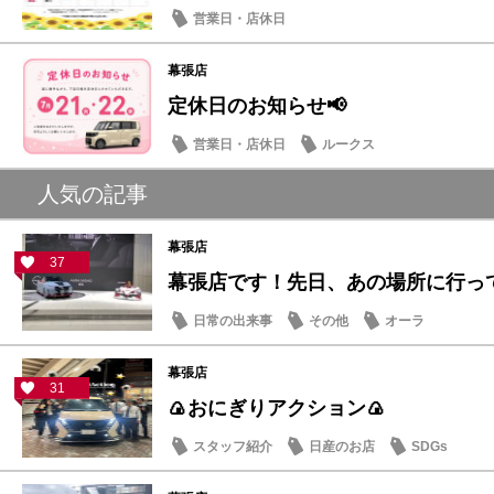
営業日・店休日
幕張店
定休日のお知らせ📢
営業日・店休日
ルークス
人気の記事
幕張店
37
幕張店です！先日、あの場所に行っ
日常の出来事
その他
オーラ
幕張店
31
🍙おにぎりアクション🍙
スタッフ紹介
日産のお店
SDGs