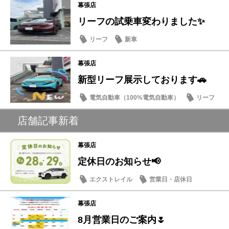
幕張店
リーフの試乗車変わりました✨
リーフ
新車
幕張店
新型リーフ展示しております🚗
電気自動車（100%電気自動車）
リーフ
店舗記事新着
幕張店
定休日のお知らせ📢
エクストレイル
営業日・店休日
幕張店
8月営業日のご案内🌷