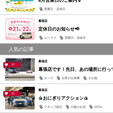
8月営業日のご案内🌷
営業日・店休日
幕張店
定休日のお知らせ📢
ルークス
営業日・店休日
人気の記事
幕張店
37
幕張店です！先日、あの場所に行っ
オーラ
日常の出来事
その他
幕張店
31
🍙おにぎりアクション🍙
スタッフ紹介
日産のお店
SDGs