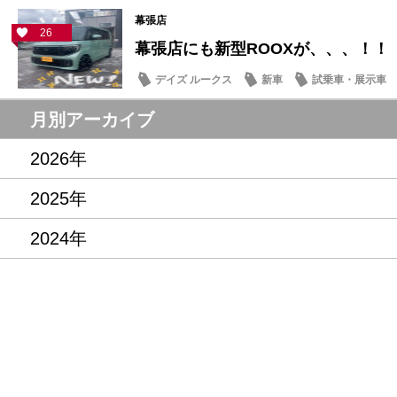
幕張店
26
幕張店にも新型ROOXが、、、！！
デイズ ルークス
新車
試乗車・展示車
月別アーカイブ
2026年
2025年
2024年