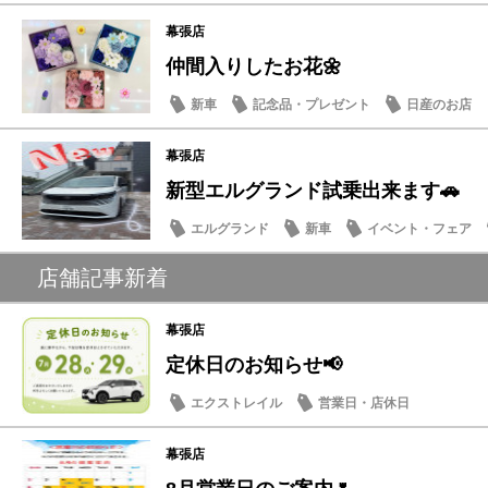
試乗車・展示車
幕張店
仲間入りしたお花🌼
新車
記念品・プレゼント
日産のお店
幕張店
新型エルグランド試乗出来ます🚗
エルグランド
新車
イベント・フェア
店舗記事新着
幕張店
定休日のお知らせ📢
エクストレイル
営業日・店休日
幕張店