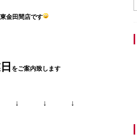
東金田間店です
業日
をご案内致します
 ↓ ↓ ↓