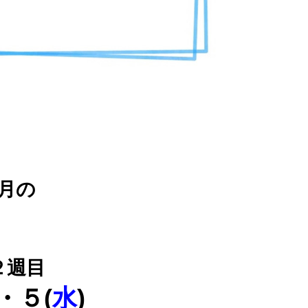
月の
２週目
)・５(
水
)