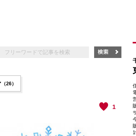
（26）
電
販
1
サ
販
1