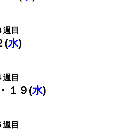
３週目
(
水
)
４週目
)・１９(
水
)
５週目