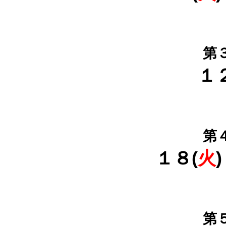
第
１２
第
１８(
火
第