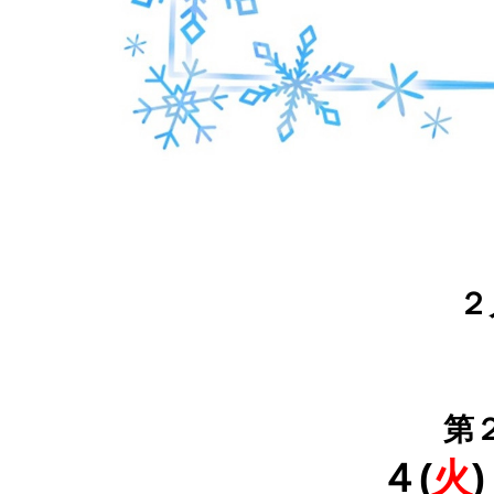
２
第
４(
火