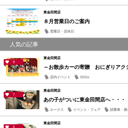
東金田間店
８月営業日のご案内
営業日・店休日
人気の記事
東金田間店
9
～お散歩カーの寄贈 おにぎりアクショ
店内イベント
SDGs
東金田間店
7
あの子がついに東金田間店へ・・・
ルークス
イベント・フェア
試乗車・展
東金田間店
6