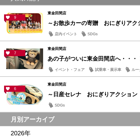
東金田間店
9
～お散歩カーの寄贈 おにぎりアクショ
店内イベント
SDGs
東金田間店
7
あの子がついに東金田間店へ・・・
イベント・フェア
試乗車・展示車
ルー
東金田間店
6
～日産セレナ おにぎりアクション
SDGs
月別アーカイブ
2026年