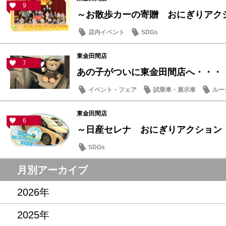
9
～お散歩カーの寄贈 おにぎりアクショ
店内イベント
SDGs
東金田間店
7
あの子がついに東金田間店へ・・・
イベント・フェア
試乗車・展示車
ルー
東金田間店
6
～日産セレナ おにぎりアクション
SDGs
月別アーカイブ
2026年
2025年