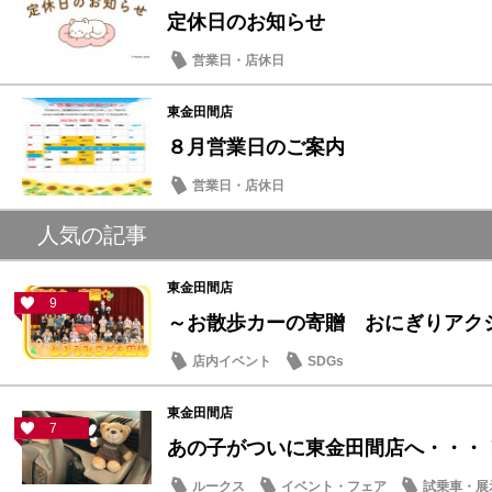
定休日のお知らせ
営業日・店休日
東金田間店
８月営業日のご案内
営業日・店休日
人気の記事
東金田間店
9
～お散歩カーの寄贈 おにぎりアクショ
店内イベント
SDGs
東金田間店
7
あの子がついに東金田間店へ・・・
ルークス
イベント・フェア
試乗車・展