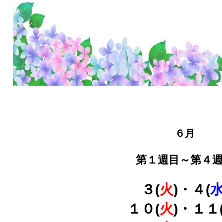
６月
第１週目～第４
３(
火
)・４(
１０(
火
)・１１