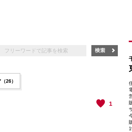
（26）
電
販
1
サ
販
1