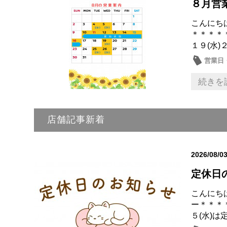
８月営
こんにち
＊＊＊＊
１９(水)２
営業日
続きを
店舗記事新着
2026/08/0
定休日
こんにち
ー＊＊＊
５(水)は