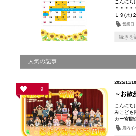
こんにち
＊＊＊＊
１９(水)２
営業日
続きを
人気の記事
2025/11/1
9
～お散
こんにち
みこども
カー寄贈
店内イ