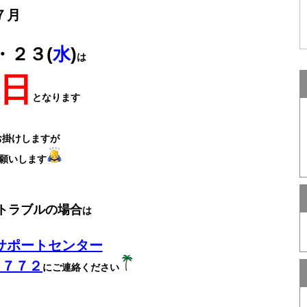
７月
・２３(
水
)
は
日
となります
お掛けしますが
願いします
トラブルの場合
は
サポートセンター
－７７２
にご連絡ください