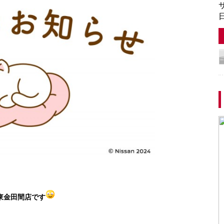
サ
日
東金田間店です