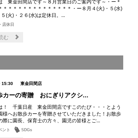
は 東金田間店です～８月営業日のご案内です～・ー＊
＊＊＊＊＊＊＊＊＊＊＊＊＊＊＊・ー８月４(火)・５(水)
５(火)・２６(水)は定休日。...
・店休日
読む
0 15:30
東金田間店
歩カーの寄贈 おにぎりアクシ...
は！ 千葉日産 東金田間店ですこのたび・・・とよう
園様へお散歩カーを寄贈させていただきました！お散歩
の際に園長、保育士の方々、園児の皆様とご...
ベント
SDGs