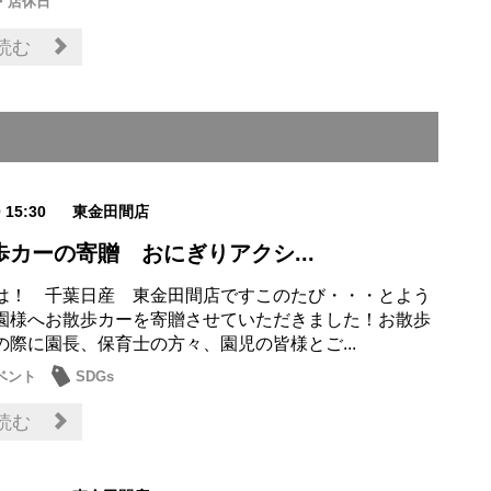
・店休日
読む
0 15:30
東金田間店
歩カーの寄贈 おにぎりアクシ...
は！ 千葉日産 東金田間店ですこのたび・・・とよう
園様へお散歩カーを寄贈させていただきました！お散歩
の際に園長、保育士の方々、園児の皆様とご...
ベント
SDGs
読む