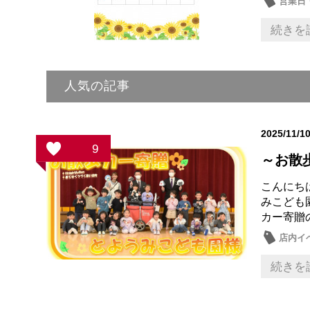
営業日
続きを
人気の記事
2025/11/1
9
～お散
こんにち
みこども
カー寄贈
店内イ
続きを