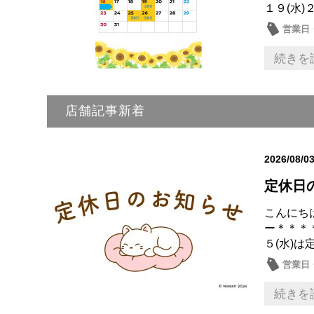
１９(水)２
営業日
続きを
店舗記事新着
2026/08/0
定休日
こんにち
ー＊＊＊
５(水)は
営業日
続きを