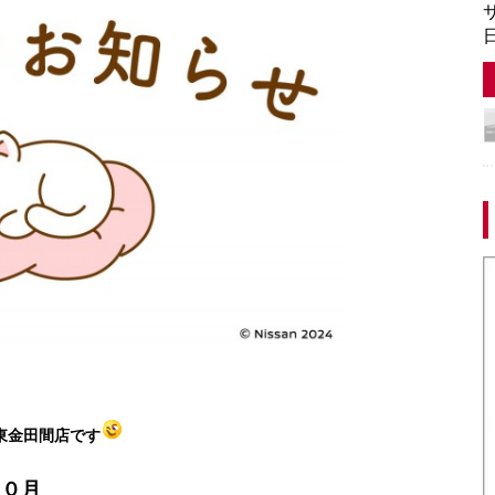
サ
日
東金田間店です
１０月