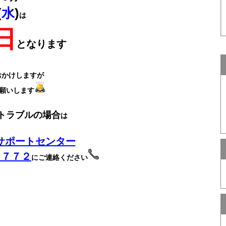
(
水
)
は
日
となります
おかけしますが
願いします
トラブルの場合
は
サポートセンター
－７７２
にご連絡ください