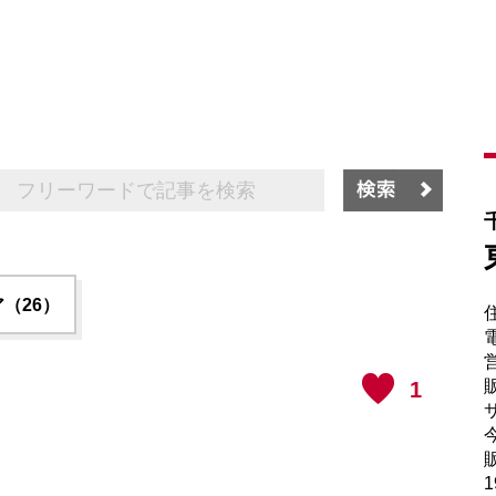
（26）
電
販
1
サ
販
1