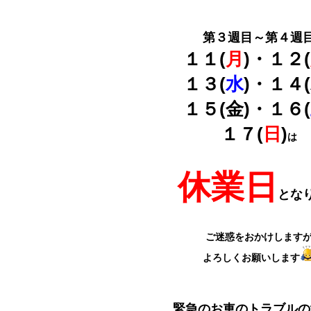
第３週目～第４週
１１(
月
)・１２(
１３(
水
)・１４(
１５(金)・１６(
１７(
日
)
は
休業日
とな
ご迷惑をおかけします
よろしくお願いします
緊急のお車のトラブルの