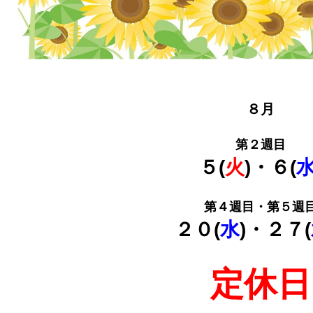
８月
第２週目
５(
火
)・６(
第４週目・第５週
２０(
水
)・２７(
定休日