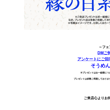
～フェ
DMご
アンケートにご回
そうめ
※プレゼントはお一組様につ
プレゼントは多数ご用意しておりま
ご来店心よりお