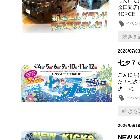
こんにち
金田間店
4ORC
イベン
続きを
2026/07/0
七夕７
こんにち
た！七
夕 に
イベン
続きを
2026/06/1
NEW 