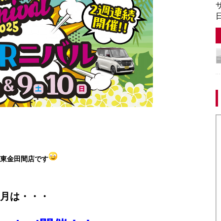
サ
日
東金田間店です
月は・・・