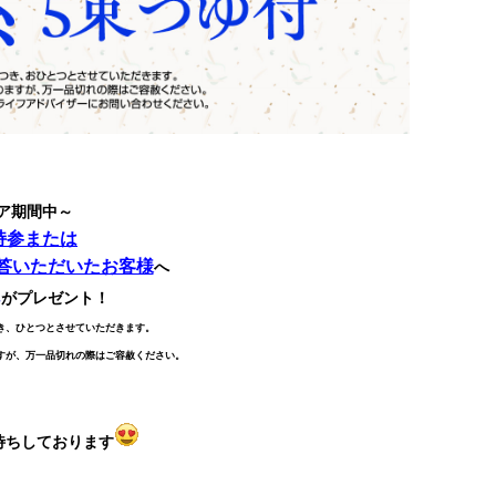
ア期間中～
持参または
答いただいたお客様
へ
ん
がプレゼント！
き、ひとつとさせていただきます。
すが、万一品切れの際はご容赦ください。
待ちしております