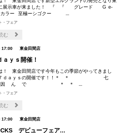
は！ 東金田間店です新型エルグランドの発売となり東
に展示車が来ました！ 『 『 グレード G e-
E カラー 至極ーシゴクー ...
ト・フェア
読む
3 17:00
東金田間店
ｄａｙｓ開催！
は！ 東金田間店です今年もこの季節がやってきまし
夕７ｄａｙｓの開催です！！＊ ＊ 七
 因 ん で ＊ ＊ ...
ト・フェア
読む
9 17:00
東金田間店
KICKS デビューフェア...