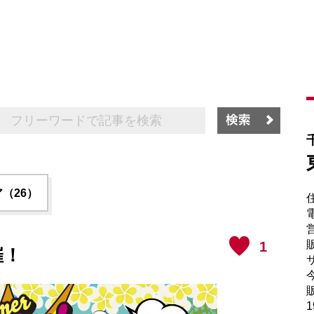
（26）
電
販
1
催！
サ
販
1