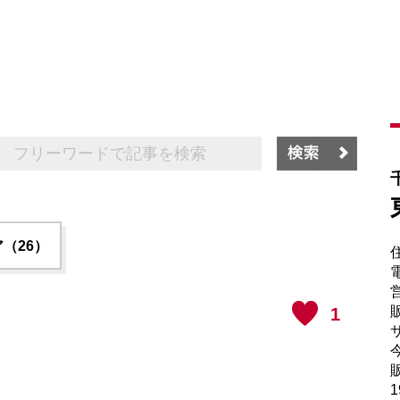
（26）
電
販
1
サ
販
1