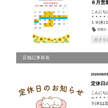
８月営
こんにち
＊＊＊＊
１９(水)２
営業日
続きを
店舗記事新着
2026/08/0
定休日
こんにち
ー＊＊＊
５(水)は