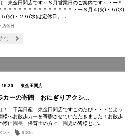
は 東金田間店です～８月営業日のご案内です～・ー＊
＊＊＊＊＊＊＊＊＊＊＊＊＊＊＊・ー８月４(火)・５(水)
５(火)・２６(水)は定休日。...
・店休日
読む
0 15:30
東金田間店
歩カーの寄贈 おにぎりアクシ...
は！ 千葉日産 東金田間店ですこのたび・・・とよう
園様へお散歩カーを寄贈させていただきました！お散歩
の際に園長、保育士の方々、園児の皆様とご...
ベント
SDGs