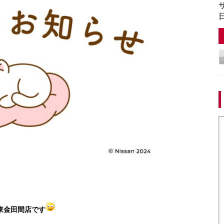
サ
日
東金田間店です