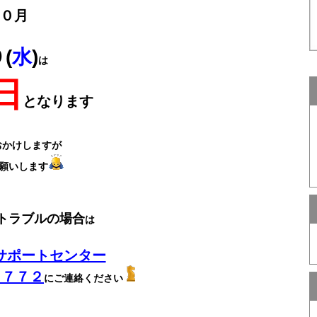
０月
(
水
)
は
日
となります
おかけしますが
願いします
トラブルの場合
は
サポートセンター
－７７２
にご連絡ください