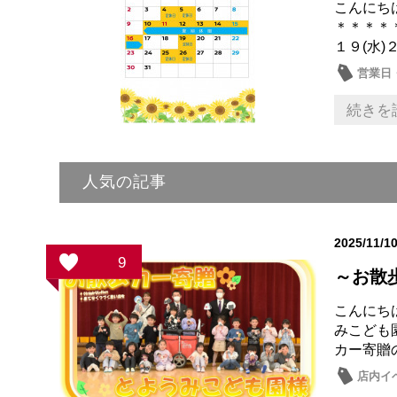
こんにち
＊＊＊＊
１９(水)２
営業日
続きを
人気の記事
2025/11/1
9
～お散
こんにち
みこども
カー寄贈
店内イ