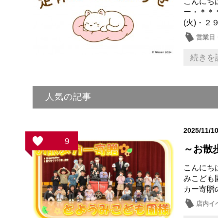
こんにち
ー・＊＊
(火)・２
営業日
続きを
人気の記事
2025/11/1
9
～お散
こんにち
みこども
カー寄贈
店内イ