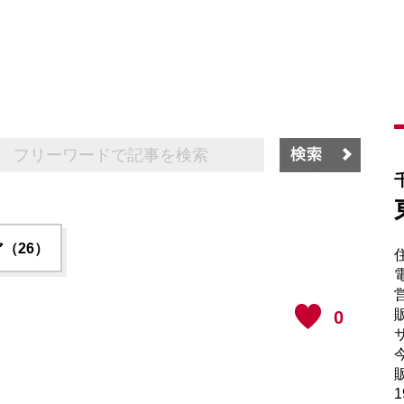
（26）
電
販
0
サ
販
1