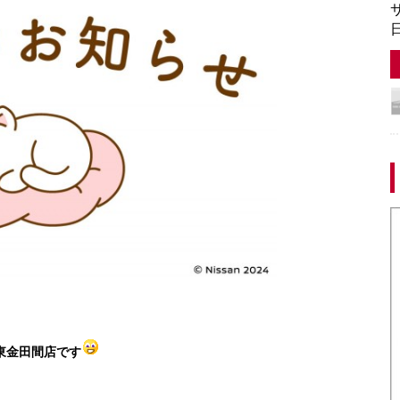
サ
日
東金田間店です