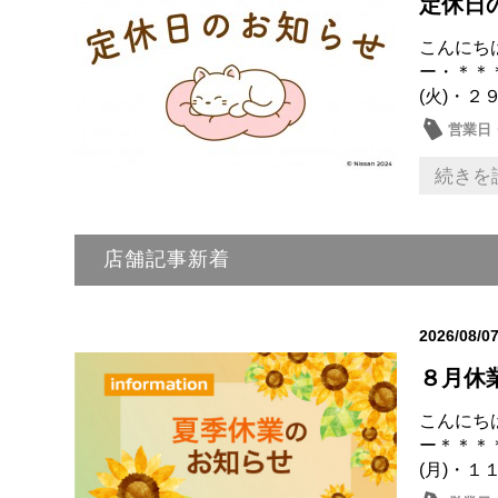
定休日
こんにち
ー・＊＊
(火)・２
営業日
続きを
店舗記事新着
2026/08/0
８月休
こんにち
ー＊＊＊
(月)・１１