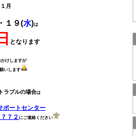
１１月
・１９(
水
)
は
日
となります
おかけしますが
願いします
トラブルの場合
は
サポートセンター
－７７２
にご連絡ください