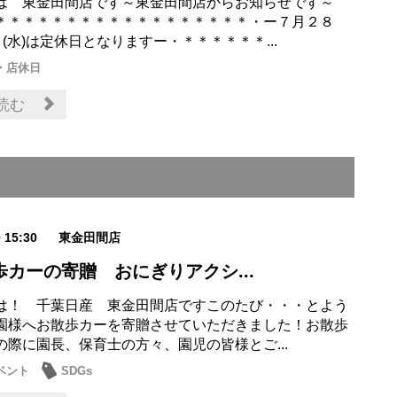
は 東金田間店です～東金田間店からお知らせです～
＊＊＊＊＊＊＊＊＊＊＊＊＊＊＊＊＊＊・ー７月２８
９(水)は定休日となりますー・＊＊＊＊＊＊...
・店休日
読む
0 15:30
東金田間店
歩カーの寄贈 おにぎりアクシ...
は！ 千葉日産 東金田間店ですこのたび・・・とよう
園様へお散歩カーを寄贈させていただきました！お散歩
の際に園長、保育士の方々、園児の皆様とご...
ベント
SDGs