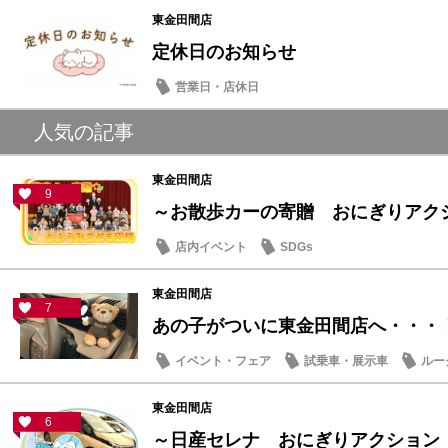
東金田間店
定休日のお知らせ
営業日・店休日
人気の記事
東金田間店
9
～お散歩カーの寄贈 おにぎりアクショ
店内イベント
SDGs
東金田間店
7
あの子がついに東金田間店へ・・・
イベント・フェア
試乗車・展示車
ルー
東金田間店
6
～日産セレナ おにぎりアクション