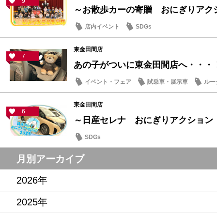
9
～お散歩カーの寄贈 おにぎりアクショ
店内イベント
SDGs
東金田間店
7
あの子がついに東金田間店へ・・・
イベント・フェア
試乗車・展示車
ルー
東金田間店
6
～日産セレナ おにぎりアクション
SDGs
月別アーカイブ
2026年
2025年