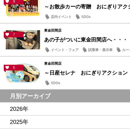
9
～お散歩カーの寄贈 おにぎりアクショ
店内イベント
SDGs
東金田間店
7
あの子がついに東金田間店へ・・・
イベント・フェア
試乗車・展示車
ルー
東金田間店
6
～日産セレナ おにぎりアクション
SDGs
月別アーカイブ
2026年
2025年