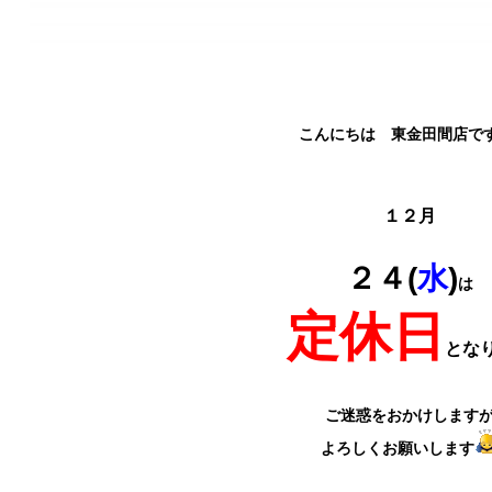
こんにちは 東金田間店で
１２月
２４(
水
)
は
定休
日
とな
ご迷惑をおかけします
よろしくお願いします