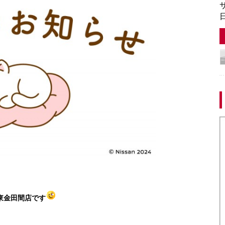
サ
日
東金田間店です