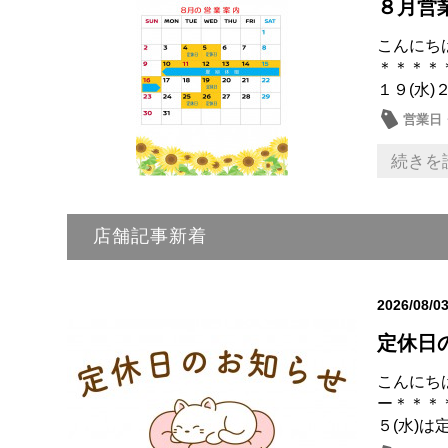
８月営
こんにち
＊＊＊＊
１９(水)２
営業日
続きを
店舗記事新着
2026/08/0
定休日
こんにち
ー＊＊＊
５(水)は