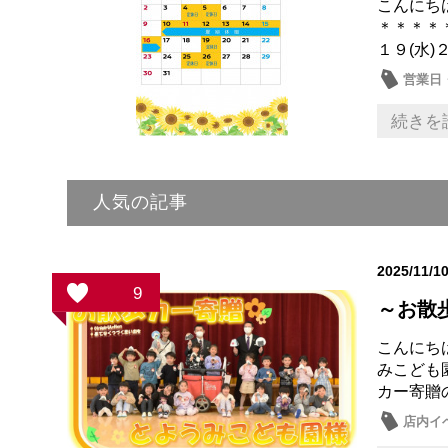
こんにち
＊＊＊＊
１９(水)２
営業日
続きを
人気の記事
2025/11/1
9
～お散
こんにち
みこども
カー寄贈
店内イ