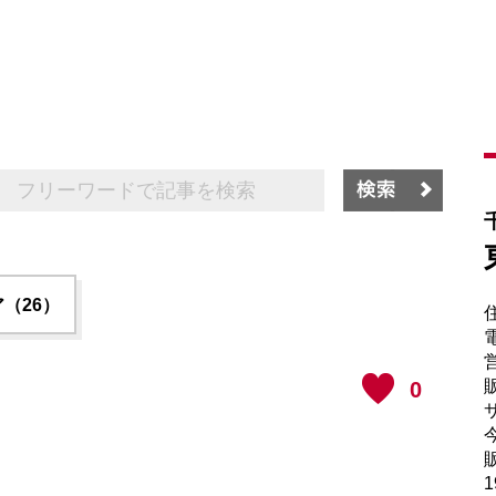
（26）
電
販
0
サ
販
1