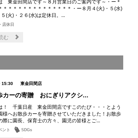
は 東金田間店です～８月営業日のご案内です～・ー＊
＊＊＊＊＊＊＊＊＊＊＊＊＊＊＊・ー８月４(火)・５(水)
５(火)・２６(水)は定休日。...
・店休日
読む
0 15:30
東金田間店
歩カーの寄贈 おにぎりアクシ...
は！ 千葉日産 東金田間店ですこのたび・・・とよう
園様へお散歩カーを寄贈させていただきました！お散歩
の際に園長、保育士の方々、園児の皆様とご...
ベント
SDGs