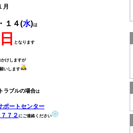
１月
・１４(
水
)
は
日
となります
おかけしますが
願いします
トラブルの場合
は
サポートセンター
－７７２
にご連絡ください