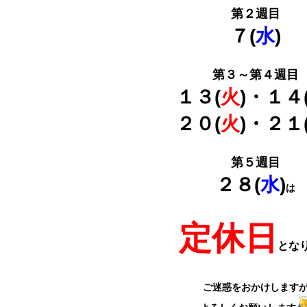
第２週目
７(
水
)
第３～第４週目
１３(
火
)・１４
２０(
火
)・２１
第５週目
２８(
水
)
は
定休日
とな
ご迷惑をおかけします