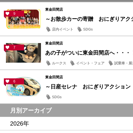
東金田間店
9
～お散歩カーの寄贈 おにぎりアクショ
店内イベント
SDGs
東金田間店
7
あの子がついに東金田間店へ・・・
ルークス
イベント・フェア
試乗車・展
東金田間店
6
～日産セレナ おにぎりアクション
SDGs
月別アーカイブ
2026年