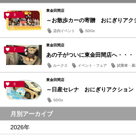
東金田間店
9
～お散歩カーの寄贈 おにぎりアクショ
店内イベント
SDGs
東金田間店
7
あの子がついに東金田間店へ・・・
ルークス
イベント・フェア
試乗車・展
東金田間店
6
～日産セレナ おにぎりアクション
SDGs
月別アーカイブ
2026年