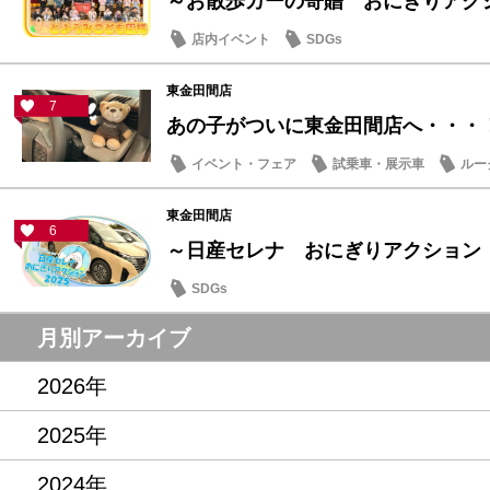
～お散歩カーの寄贈 おにぎりアクショ
店内イベント
SDGs
東金田間店
7
あの子がついに東金田間店へ・・・
イベント・フェア
試乗車・展示車
ルー
東金田間店
6
～日産セレナ おにぎりアクション
SDGs
月別アーカイブ
2026年
2025年
2024年