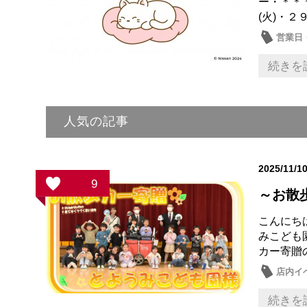
ー・＊＊
(火)・２
営業日
続きを
人気の記事
2025/11/1
9
～お散
こんにち
みこども
カー寄贈
店内イ
続きを