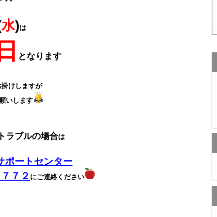
(
水
)
は
日
となります
お掛けしますが
願いします
トラブルの場合
は
サポートセンター
－７７２
にご連絡ください