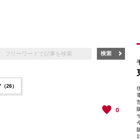
（26）
電
販
0
サ
販
1