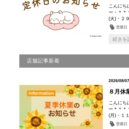
こんにち
ー・＊＊
(火)・２
営業日
続きを
店舗記事新着
2026/08/0
８月休
こんにち
ー＊＊＊
(月)・１１
営業日