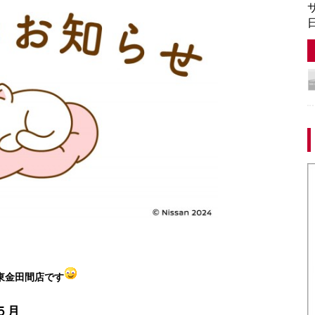
サ
日
東金田間店です
５月