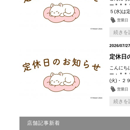
ー＊＊＊
５(水)は
営業日
続きを
2026/07/2
定休日
こんにち
ー・＊＊
(火)・２
営業日
続きを
店舗記事新着