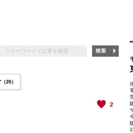
（26）
電
販
2
サ
販
1