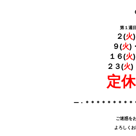
第１週
２(
火
９(
火
)
１６(
火
２３(
火
定休
ー・＊＊＊＊＊＊＊＊＊
ご迷惑を
よろしくお