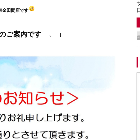
サ
日
東金田間店です
のご案内です ↓ ↓