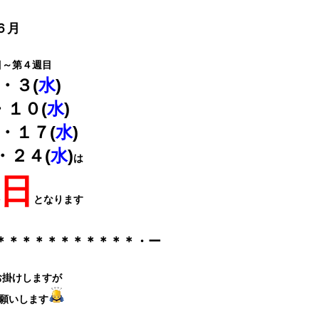
６月
目～第４週目
)・３(
水
)
・１０(
水
)
)・１７(
水
)
)・２４(
水
)
は
日
となります
＊＊＊＊＊＊＊＊＊＊＊・ー
お掛けしますが
願いします