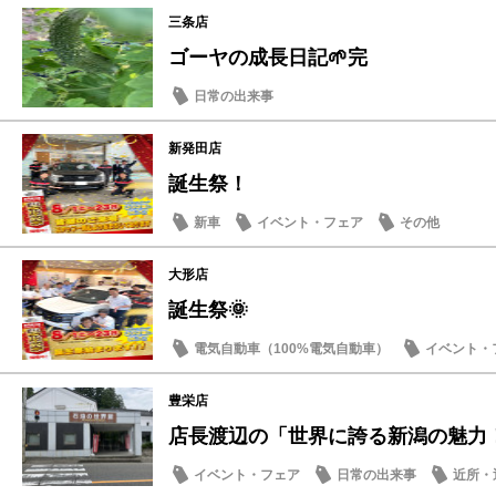
三条店
ゴーヤの成長日記🌱完
日常の出来事
新発田店
誕生祭！
新車
イベント・フェア
その他
大形店
誕生祭🌞
電気自動車（100%電気自動車）
イベント・
豊栄店
店長渡辺の「世界に誇る新潟の魅力
イベント・フェア
日常の出来事
近所・