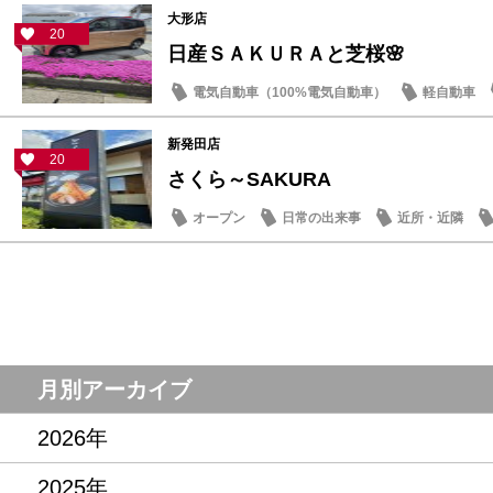
大形店
20
日産ＳＡＫＵＲＡと芝桜🌸
電気自動車（100%電気自動車）
軽自動車
新発田店
20
さくら～SAKURA
オープン
日常の出来事
近所・近隣
月別アーカイブ
2026年
2025年