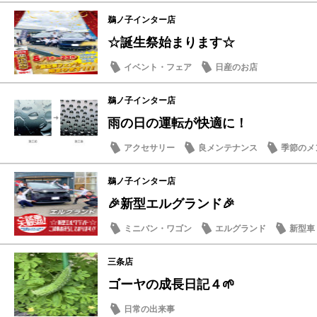
鵜ノ子インター店
☆誕生祭始まります☆
イベント・フェア
日産のお店
鵜ノ子インター店
雨の日の運転が快適に！
アクセサリー
良メンテナンス
季節のメ
鵜ノ子インター店
🎉新型エルグランド🎉
ミニバン・ワゴン
エルグランド
新型車
三条店
ゴーヤの成長日記４🌱
日常の出来事