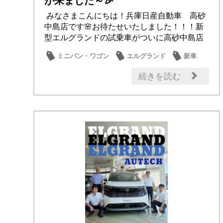
が来ました～🎉
みなさまこんにちは！兵庫日産自動車 高砂
中島店です🌸お待たせいたしました！！！新
型エルグランドの試乗車がついに高砂中島店
にも到着...
ミニバン・ワゴン
エルグランド
新車
試乗車・展示車
新型車
続きを読む