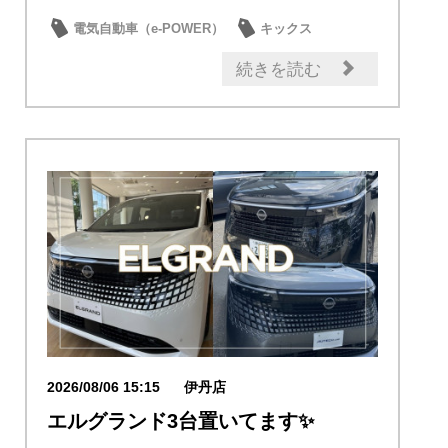
に見てみ...
電気自動車（e-POWER）
キックス
試乗車・展示車
新型車
続きを読む
2026/08/06 15:15
伊丹店
エルグランド3台置いてます✨