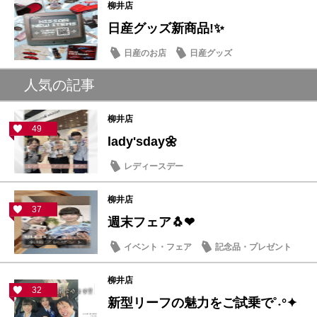
柳井店
日産グッズ新商品!✨
日産のお店
日産グッズ
人気の記事
柳井店
49
lady'sday🌼
レディースデー
柳井店
37
週末フェア🐧❤
イベント・フェア
記念品・プレゼント
柳井店
32
新型リーフの魅力をご試乗で˚˖°✦