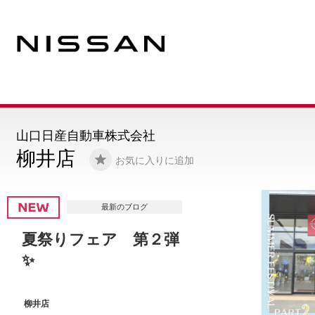
山口日産自動車株式会社
柳井店
お気に入りに追加
最新のブログ
8月定休日のお知らせ
🌻˚₊⊹
柳井店