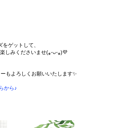
ズをゲットして、
みくださいませ(⁎ᵕᴗᵕ⁎)💜
ローもよろしくお願いいたします✨
らから♪