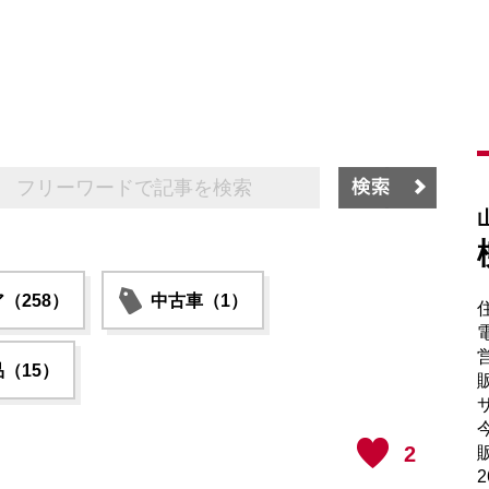
（258）
中古車（1）
電
（15）
販
サ
2
販