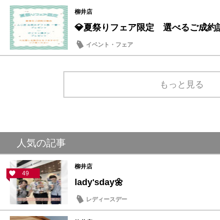
柳井店
💎夏祭りフェア限定 選べるご成約記
イベント・フェア
もっと見る
人気の記事
柳井店
49
lady'sday🌼
レディースデー