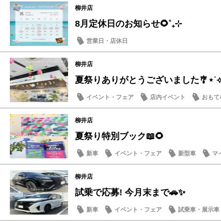
柳井店
8月定休日のお知らせ🌻˚₊⊹
営業日・店休日
柳井店
夏祭りありがとうございました🎐⋆˙
イベント・フェア
店内イベント
おもて
柳井店
夏祭り特別ブック📖🌻
新車
イベント・フェア
新型車
マ
柳井店
試乗で応募! 今月末まで🚗✨
新車
イベント・フェア
試乗車・展示車