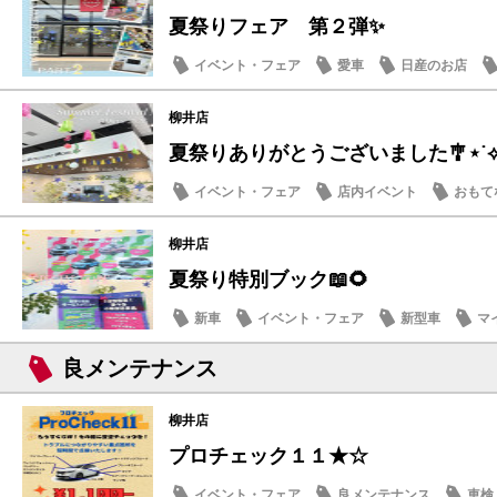
夏祭りフェア 第２弾✨
イベント・フェア
愛車
日産のお店
柳井店
夏祭りありがとうございました🎐⋆˙
イベント・フェア
店内イベント
おもて
柳井店
夏祭り特別ブック📖🌻
新車
イベント・フェア
新型車
マ
良メンテナンス
柳井店
プロチェック１１★☆
イベント・フェア
良メンテナンス
車検