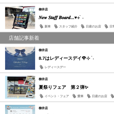
柳井店
𝑵𝒆𝒘 𝑺𝒕𝒂𝒇𝒇 𝑩𝒐𝒂𝒓𝒅...♥⊹ ࣪ ˖
新車
スタッフ紹介
日産のお店
日
店舗記事新着
柳井店
8.7はレディースデイ🌹⊹ ࣪ ˖
レディースデー
柳井店
夏祭りフェア 第２弾✨
イベント・フェア
愛車
日産のお店
柳井店