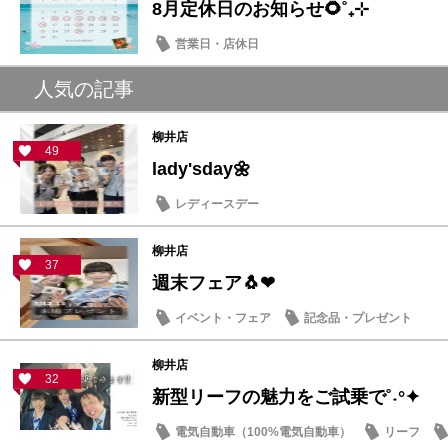
8月定休日のお知らせ🌻˚₊⊹
営業日・店休日
人気の記事
柳井店
49
lady'sday🌼
レディースデー
柳井店
37
週末フェア🐧❤
イベント・フェア
記念品・プレゼント
柳井店
32
新型リーフの魅力をご試乗で˚˖°✦
電気自動車（100%電気自動車）
リーフ