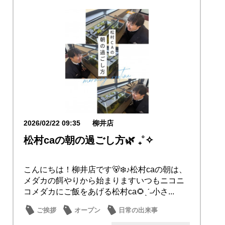
2026/02/22 09:35
柳井店
松村caの朝の過ごし方🌿 ₊˚✧
こんにちは！柳井店です🐻‍❄️♪松村caの朝は、
メダカの餌やりから始まりますいつもニコニ
コメダカにご飯をあげる松村ca🌻ˎˊ˗小さ...
ご挨拶
オープン
日常の出来事