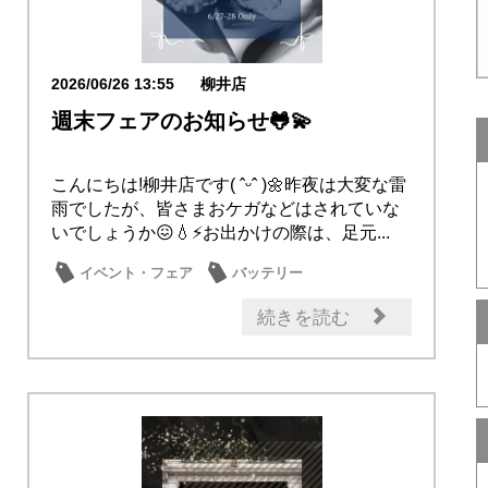
2026/06/26 13:55
柳井店
週末フェアのお知らせ🐸💫
こんにちは!柳井店です( ˆᵕˆ )🌼昨夜は大変な雷
雨でしたが、皆さまおケガなどはされていな
いでしょうか😖💧⚡お出かけの際は、足元...
イベント・フェア
バッテリー
日常の出来事
続きを読む