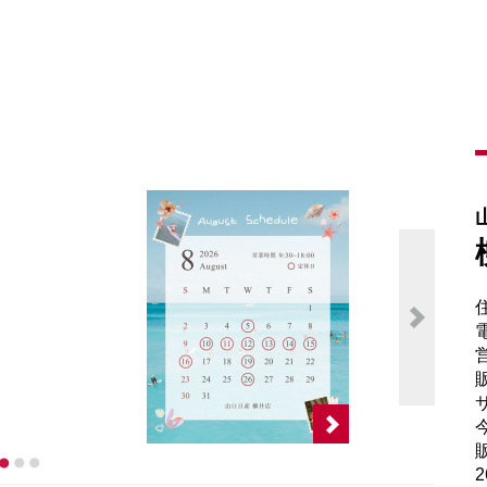
電
販
サ
販