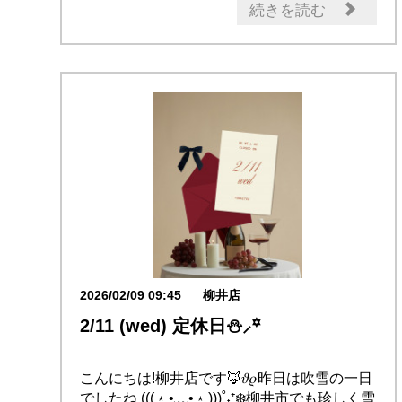
続きを読む
2026/02/09 09:45
柳井店
2/11 (wed) 定休日⛄⸝꙳
こんにちは!柳井店です🦊𝜗𝜚昨日は吹雪の一日
でしたね (((﹡•﹏•﹡)))˚˖⁺❄️柳井市でも珍しく雪