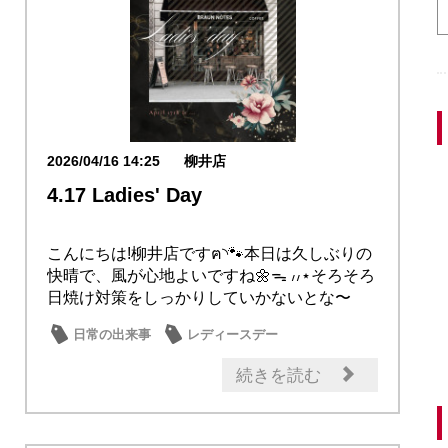
2026/04/16 14:25
柳井店
4.17 Ladies' Day
こんにちは!柳井店ですฅ◝🐾本日は久しぶりの
快晴で、風が心地よいですね🌼ᯓ ៸៸⋆そろそろ
日焼け対策をしっかりしていかないとな〜
と...
日常の出来事
レディースデー
続きを読む