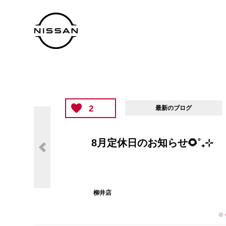
2
最新のブログ
8月定休日のお知らせ🌻˚₊⊹
柳井店