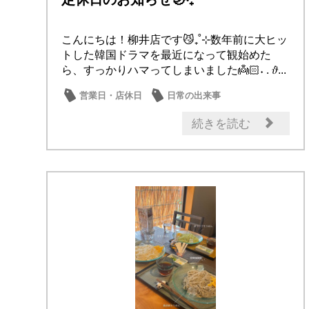
こんにちは！柳井店です😼₊˚⊹数年前に大ヒッ
トした韓国ドラマを最近になって観始めた
ら、すっかりハマってしまいました👼🏻˖ . ݁𝜗...
営業日・店休日
日常の出来事
続きを読む