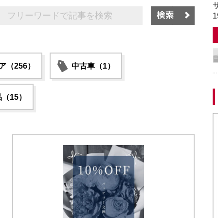
サ
1
ア（256）
中古車（1）
（15）