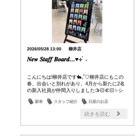
2026/05/28 13:00
柳井店
𝑵𝒆𝒘 𝑺𝒕𝒂𝒇𝒇 𝑩𝒐𝒂𝒓𝒅...♥⊹ ࣪ ˖
こんにちは!柳井店です🐇₊˚♡柳井店にもこの
春、出会いと別れがあり、4月から新たに2名
の新入社員が仲間入りしました🫱🏻‍🫲🏻✨シ
ョ...
新車
スタッフ紹介
日産のお店
日常の出来事
おもてなし
続きを読む