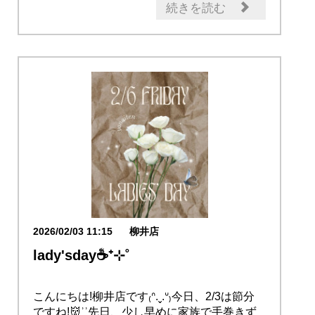
続きを読む
2026/02/03 11:15
柳井店
lady'sday☕⁺⊹˚
こんにちは!柳井店です₍ᐢ.ˬ.ᐡ₎今日、2/3は節分
ですね!👹ʾʾ先日、少し早めに家族で手巻きず