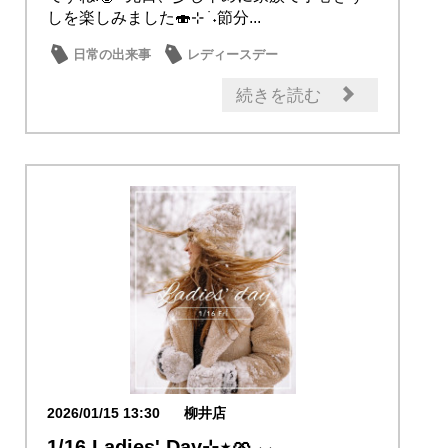
しを楽しみました🍣⊹ ࣪ ˖節分...
日常の出来事
レディースデー
続きを読む
2026/01/15 13:30
柳井店
1/16 Ladies' Day⊹⋆🥨⸝⸝