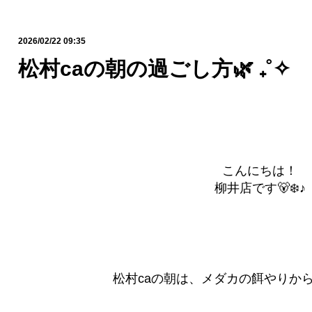
2026/02/22 09:35
松村caの朝の過ごし方🌿 ₊˚✧
こんにちは！
柳井店です🐻‍❄️♪
松村caの朝は、メダカの餌やりか