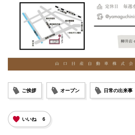
ご挨拶
オープン
日常の出来事
いいね
6