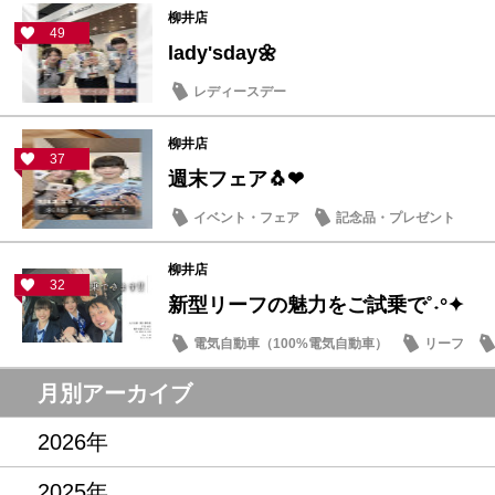
柳井店
49
lady'sday🌼
レディースデー
柳井店
37
週末フェア🐧❤
イベント・フェア
記念品・プレゼント
柳井店
32
新型リーフの魅力をご試乗で˚˖°✦
電気自動車（100%電気自動車）
リーフ
記念品・プレゼント
月別アーカイブ
2026年
2025年