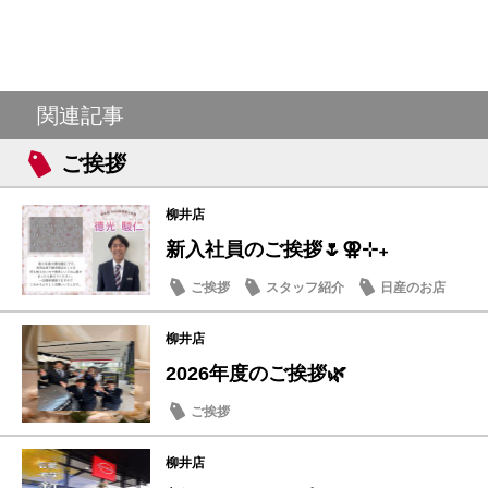
関連記事
ご挨拶
柳井店
新入社員のご挨拶🌷⚢⊹₊
ご挨拶
スタッフ紹介
日産のお店
柳井店
2026年度のご挨拶🌿
ご挨拶
柳井店