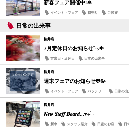
新春フェア開催中!🎍
イベント・フェア
初売り
ご挨拶
日常の出来事
柳井店
7月定休日のお知らせ˚ᐧ𓂂🐠
営業日・店休日
日常の出来事
柳井店
週末フェアのお知らせ🐸💫
イベント・フェア
バッテリー
日常の出
柳井店
𝑵𝒆𝒘 𝑺𝒕𝒂𝒇𝒇 𝑩𝒐𝒂𝒓𝒅...♥⊹ ࣪ ˖
新車
スタッフ紹介
日産のお店
日