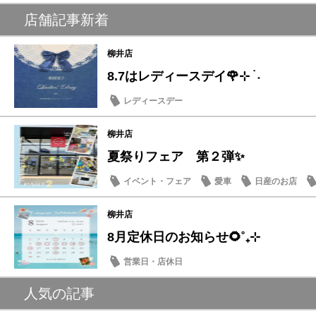
店舗記事新着
柳井店
8.7はレディースデイ🌹⊹ ࣪ ˖
レディースデー
柳井店
夏祭りフェア 第２弾✨
イベント・フェア
愛車
日産のお店
柳井店
8月定休日のお知らせ🌻˚₊⊹
営業日・店休日
人気の記事