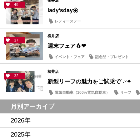
柳井店
49
lady'sday🌼
レディースデー
柳井店
37
週末フェア🐧❤
イベント・フェア
記念品・プレゼント
柳井店
32
新型リーフの魅力をご試乗で˚˖°✦
電気自動車（100%電気自動車）
リーフ
記念品・プレゼント
月別アーカイブ
2026年
2025年