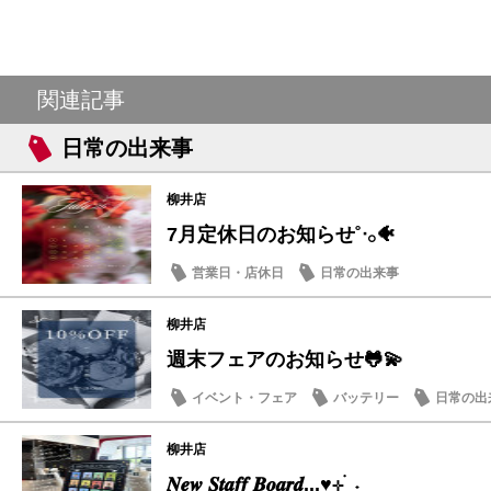
関連記事
日常の出来事
柳井店
7月定休日のお知らせ˚ᐧ𓂂🐠
営業日・店休日
日常の出来事
柳井店
週末フェアのお知らせ🐸💫
イベント・フェア
バッテリー
日常の出
柳井店
𝑵𝒆𝒘 𝑺𝒕𝒂𝒇𝒇 𝑩𝒐𝒂𝒓𝒅...♥⊹ ࣪ ˖