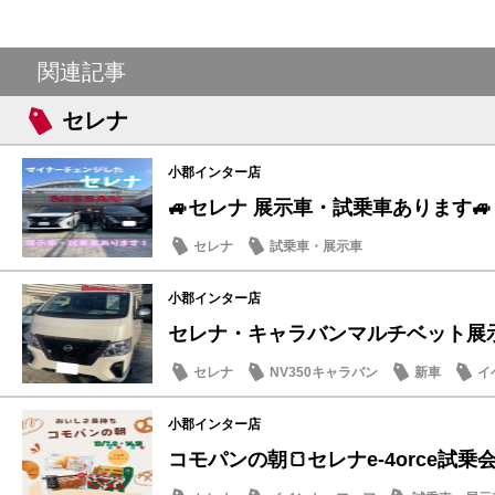
関連記事
セレナ
小郡インター店
🚙セレナ 展示車・試乗車あります🚙
セレナ
試乗車・展示車
小郡インター店
セレナ・キャラバンマルチベット展
セレナ
NV350キャラバン
新車
イ
試乗車・展示車
小郡インター店
コモパンの朝🍞セレナe-4orce試乗