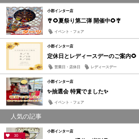
小郡インター店
🎐🌻夏祭り第二弾 開催中🌻🎐
イベント・フェア
小郡インター店
定休日とレディースデーのご案内🌻
営業日・店休日
レディースデー
小郡インター店
✨抽選会 特賞でました✨
イベント・フェア
人気の記事
小郡インター店
30