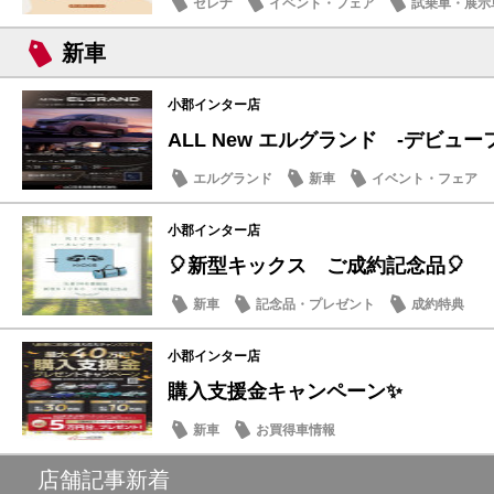
セレナ
イベント・フェア
試乗車・展示
新車
小郡インター店
ALL New エルグランド -デビューフ
エルグランド
新車
イベント・フェア
小郡インター店
🎈新型キックス ご成約記念品🎈
新車
記念品・プレゼント
成約特典
小郡インター店
購入支援金キャンペーン✨
新車
お買得車情報
店舗記事新着