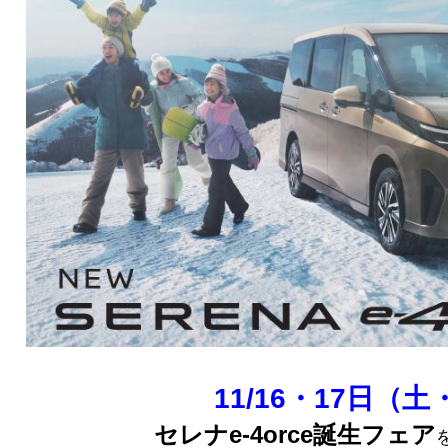
11/16・17日（
セレナe-4orce誕生フェア